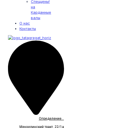
Спеццены!
на
Карданные
валы
О нас
Контакты
Определение...
Мензелинский тракт, 22/1а