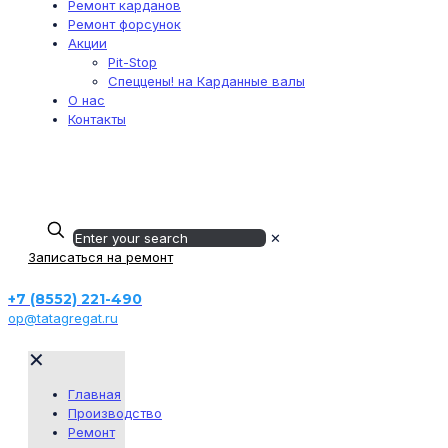
Ремонт карданов
Ремонт форсунок
Акции
Pit-Stop
Спеццены! на Карданные валы
О нас
Контакты
г. Набережные Челны,
Мензелинский тракт, 22/1а
+7 (939) 740-13-15
✕
Записаться на ремонт
+7 (8552) 221-490
op@tatagregat.ru
✕
Главная
Производство
Ремонт