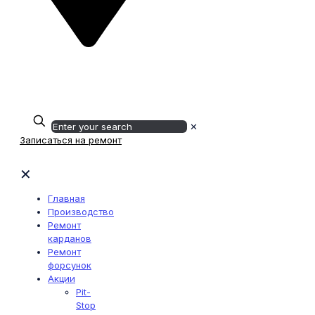
Определение...
Мензелинский тракт, 22/1а
+7 (939) 740-13-15
✕
Записаться на ремонт
✕
Главная
Производство
Ремонт
карданов
Ремонт
форсунок
Акции
Pit-
Stop