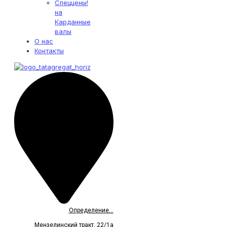
Спеццены!
на
Карданные
валы
О нас
Контакты
Определение...
Мензелинский тракт, 22/1а