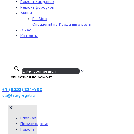
Ремонт карданов
Ремонт форсунок
Акции
Pit-Stop
Спеццены! на Карданные валы
О нас
Контакты
г. Набережные Челны,
Мензелинский тракт, 22/1а
+7 (939) 740-13-15
✕
Записаться на ремонт
+7 (8552) 221-490
op@tatagregat.ru
✕
Главная
Производство
Ремонт