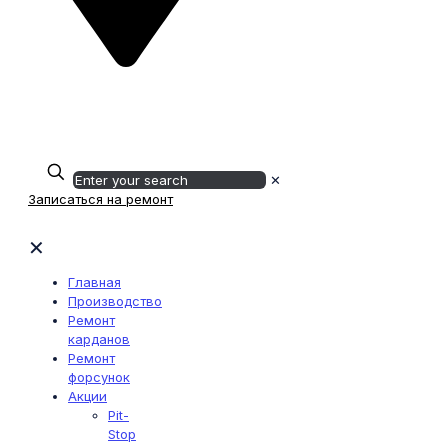
Определение...
Мензелинский тракт, 22/1а
+7 (939) 740-13-15
✕
Записаться на ремонт
✕
Главная
Производство
Ремонт
карданов
Ремонт
форсунок
Акции
Pit-
Stop