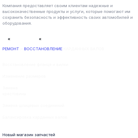
Компания предоставляет своим клиентам надежные и
высококачественные продукты и услуги, которые помогают им
сохранить безопасность и эффективность своих автомобилей и
оборудования.
─
«
НАШ СЕРВИС
«
РЕМОНТ
и
ВОССТАНОВЛЕНИЕ
КАРДАННЫХ ВАЛОВ
Восстановление фланца и вилки
Изменение размеров
Замена
крестовины
Замена шлицевых соединений
Балансировка карданных валов
─
НАШИ ПАРТНЕРЫ
Новый магазин запчастей